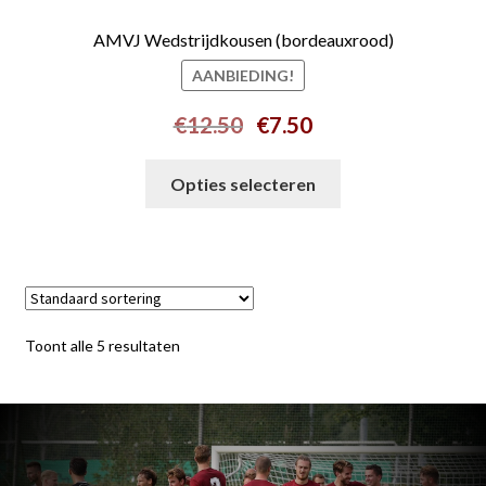
AMVJ Wedstrijdkousen (bordeauxrood)
AANBIEDING!
Oorspronkelijke
Huidige
€
12.50
€
7.50
prijs
prijs
Dit
was:
is:
Opties selecteren
product
€12.50.
€7.50.
heeft
meerdere
variaties.
Deze
optie
Toont alle 5 resultaten
kan
gekozen
worden
op
de