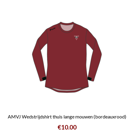
meerdere
variaties.
Deze
optie
kan
gekozen
worden
op
de
productpagina
AMVJ Wedstrijdshirt thuis lange mouwen (bordeauxrood)
€
10.00