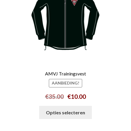
worden
op
de
productpagina
AMVJ Trainingsvest
AANBIEDING!
Oorspronkelijke
Huidige
€
35.00
€
10.00
prijs
prijs
Dit
was:
is:
Opties selecteren
product
€35.00.
€10.00.
heeft