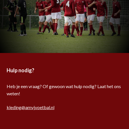
productpagina
Hulp nodig?
Heb je een vraag? Of gewoon wat hulp nodig? Laat het ons
weten!
kleding@amvjvoetbal.nl